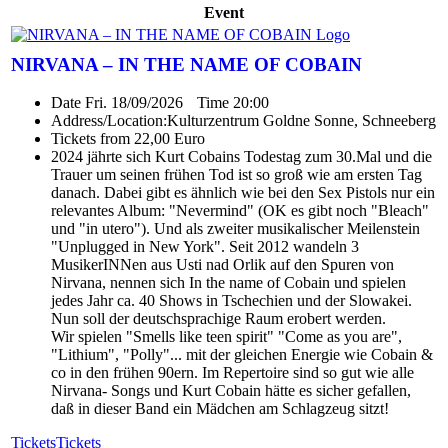
Event
NIRVANA – IN THE NAME OF COBAIN
Date
Fri. 18/09/2026
Time
20:00
Address/Location:
Kulturzentrum Goldne Sonne, Schneeberg
Tickets from 22,00 Euro
2024 jährte sich Kurt Cobains Todestag zum 30.Mal und die
Trauer um seinen frühen Tod ist so groß wie am ersten Tag
danach. Dabei gibt es ähnlich wie bei den Sex Pistols nur ein
relevantes Album: "Nevermind" (OK es gibt noch "Bleach"
und "in utero"). Und als zweiter musikalischer Meilenstein
"Unplugged in New York". Seit 2012 wandeln 3
MusikerINNen aus Usti nad Orlik auf den Spuren von
Nirvana, nennen sich In the name of Cobain und spielen
jedes Jahr ca. 40 Shows in Tschechien und der Slowakei.
Nun soll der deutschsprachige Raum erobert werden.
Wir spielen "Smells like teen spirit" "Come as you are",
"Lithium", "Polly"... mit der gleichen Energie wie Cobain &
co in den frühen 90ern. Im Repertoire sind so gut wie alle
Nirvana- Songs und Kurt Cobain hätte es sicher gefallen,
daß in dieser Band ein Mädchen am Schlagzeug sitzt!
Tickets
Tickets