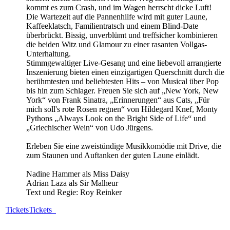
kommt es zum Crash, und im Wagen herrscht dicke Luft!
Die Wartezeit auf die Pannenhilfe wird mit guter Laune,
Kaffeeklatsch, Familientratsch und einem Blind-Date
überbrückt. Bissig, unverblümt und treffsicher kombinieren
die beiden Witz und Glamour zu einer rasanten Vollgas-
Unterhaltung.
Stimmgewaltiger Live-Gesang und eine liebevoll arrangierte
Inszenierung bieten einen einzigartigen Querschnitt durch die
berühmtesten und beliebtesten Hits – von Musical über Pop
bis hin zum Schlager. Freuen Sie sich auf „New York, New
York“ von Frank Sinatra, „Erinnerungen“ aus Cats, „Für
mich soll's rote Rosen regnen“ von Hildegard Knef, Monty
Pythons „Always Look on the Bright Side of Life“ und
„Griechischer Wein“ von Udo Jürgens.
Erleben Sie eine zweistündige Musikkomödie mit Drive, die
zum Staunen und Auftanken der guten Laune einlädt.
Nadine Hammer als Miss Daisy
Adrian Laza als Sir Malheur
Text und Regie: Roy Reinker
Tickets
Tickets