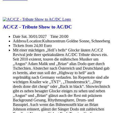
AC/CZ - Tribute Show to AC/DC
Date
Sat. 30/01/2027
Time
20:00
Address/Location:
Kulturzentrum Goldne Sonne, Schneeberg
Tickets from 24,00 Euro
Mit einer mächtigen „Hell´s bells“ Glocke läuten AC/CZ
Revival jede ihrer spektakulären AC/DC Tribute shows ein.
Seit 2010 existent, touren die mährischen Musiker um
„Angus“ Adam Malik und „Brian“ alias Dodo quer durch
Tschechien. Abstecher nach Österreich und Deutschland gab
es bereits, aber nun soll der „Highway to hell“ auch
regelmäßig nach Germany verlaufen. Im Repertoire sind alle
wichtigen Knaller wie „TNT“, „Thunderstruck“, „Dirty
deeds done dirt cheap“ oder „Back in black“. Showtechnisch
gibt es neben besagter Glocke einiges zu sehen und neben
„Angus“ und „Brian“ glänzt auch der Rest mit präzisem
Background Gesang, Rhythmusgitarre, Drum- und
Bassspiel. Auch wenn das Bühnenoutfit klar an Brian
Johnson erinnert, glänzt der Sänger Dodo mit zahlreichen