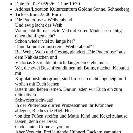
Date
Fri. 02/10/2026
Time
19:30
Address/Location:
Kulturzentrum Goldne Sonne, Schneeberg
Tickets from 22,00 Euro
Die Puderdose – Weiberabend
Und ewig lacht das Weib.
Wann habt Ihr das letzte Mal mit Euren Mädels so richtig
einen drauf gemacht?
Schon wieder viel zu lange her?
Dann kommt zu unserem „Weiberabend“!
Bei Wein, Weib und Gesang plaudert „Die Puderdose“ aus
dem Nähkästchen und
Victorias Secret bleibt nicht länger ein Geheimnis.
Wir, die zwei Busenfreundinnen mit Bums, machen Kabarett
mit
Kopulationshintergrund, sind Prosecco nicht abgeneigt und
wollen mit Euch lachen,
lästern und lieben lernen. Darum laden wir Euch ein zum
ultimativen
Schwesternschwatz!
In der Puderdose dürfen Prinzessinnen ihr Krönchen
ablegen, Bitches die High Heels
von den Füßen streifen und Muttis Kind und Kegel zuhause
lassen, denn der Dress
Code lautet: Come as you are.
Aber Vorsicht: Frei laufende Hühner! Gackern garantiert.