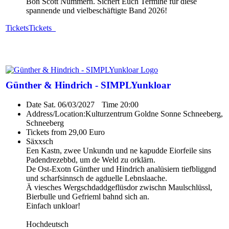
Bon Scott Nummern. Sichert Euch Termine für diese
spannende und vielbeschäftigte Band 2026!
Tickets
Tickets
Günther & Hindrich - SIMPLYunkloar
Date
Sat. 06/03/2027
Time
20:00
Address/Location:
Kulturzentrum Goldne Sonne Schneeberg,
Schneeberg
Tickets from 29,00 Euro
Säxxsch
Een Kastn, zwee Unkundn und ne kapudde Eiorfeile sins
Padendrezebbd, um de Weld zu orklärn.
De Ost-Exotn Günther und Hindrich analüsiern tiefbliggnd
und scharfsinnsch de agduelle Lebnslaache.
Ä viesches Wergschdaddgeflüsdor zwischn Maulschlüssl,
Bierbulle und Gefrieml bahnd sich an.
Einfach unkloar!
Hochdeutsch