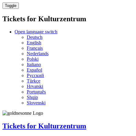
Toggle
Tickets for
Kulturzentrum
Open language switch
Deutsch
English
Français
Nederlands
Polski
Italiano
Español
Русский
Türkçe
Hrvatski
Português
Shqip
Slovenski
Tickets for
Kulturzentrum