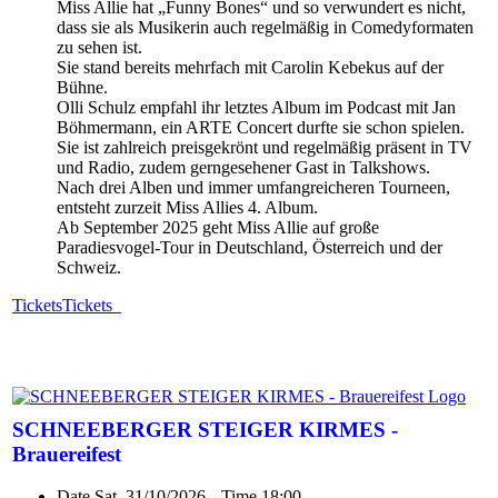
Miss Allie hat „Funny Bones“ und so verwundert es nicht,
dass sie als Musikerin auch regelmäßig in Comedyformaten
zu sehen ist.
Sie stand bereits mehrfach mit Carolin Kebekus auf der
Bühne.
Olli Schulz empfahl ihr letztes Album im Podcast mit Jan
Böhmermann, ein ARTE Concert durfte sie schon spielen.
Sie ist zahlreich preisgekrönt und regelmäßig präsent in TV
und Radio, zudem gerngesehener Gast in Talkshows.
Nach drei Alben und immer umfangreicheren Tourneen,
entsteht zurzeit Miss Allies 4. Album.
Ab September 2025 geht Miss Allie auf große
Paradiesvogel-Tour in Deutschland, Österreich und der
Schweiz.
Tickets
Tickets
SCHNEEBERGER STEIGER KIRMES -
Brauereifest
Date
Sat. 31/10/2026
Time
18:00