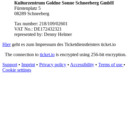
Kulturzentrum Goldne Sonne Schneeberg GmbH
Fürstenplatz 5
08289 Schneeberg
Tax number: 218/109/02601
VAT No.: DE172432321
represented by: Denny Helmer
Hier
geht es zum Impressum des Ticketdienstleisters ticket.io
The connection to
ticket.io
is encrypted using 256-bit encryption.
Support
•
Imprint
•
Privacy policy
•
Accessibility
•
Terms of use
•
Cookie settings