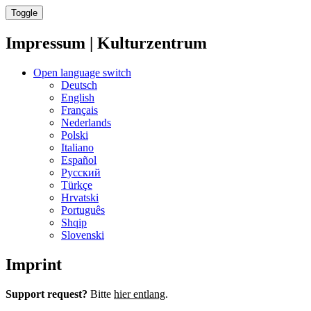
Toggle
Impressum | Kulturzentrum
Open language switch
Deutsch
English
Français
Nederlands
Polski
Italiano
Español
Русский
Türkçe
Hrvatski
Português
Shqip
Slovenski
Imprint
Support request?
Bitte
hier entlang
.