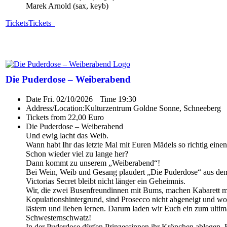
Marek Arnold (sax, keyb)
Tickets
Tickets
Die Puderdose – Weiberabend
Date
Fri. 02/10/2026
Time
19:30
Address/Location:
Kulturzentrum Goldne Sonne, Schneeberg
Tickets from 22,00 Euro
Die Puderdose – Weiberabend
Und ewig lacht das Weib.
Wann habt Ihr das letzte Mal mit Euren Mädels so richtig eine
Schon wieder viel zu lange her?
Dann kommt zu unserem „Weiberabend“!
Bei Wein, Weib und Gesang plaudert „Die Puderdose“ aus d
Victorias Secret bleibt nicht länger ein Geheimnis.
Wir, die zwei Busenfreundinnen mit Bums, machen Kabarett m
Kopulationshintergrund, sind Prosecco nicht abgeneigt und wo
lästern und lieben lernen. Darum laden wir Euch ein zum ultim
Schwesternschwatz!
In der Puderdose dürfen Prinzessinnen ihr Krönchen ablegen, 