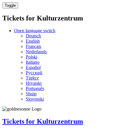
Toggle
Tickets for
Kulturzentrum
Open language switch
Deutsch
English
Français
Nederlands
Polski
Italiano
Español
Русский
Türkçe
Hrvatski
Português
Shqip
Slovenski
Tickets for
Kulturzentrum