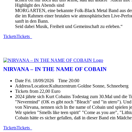
Highlight des Abends sind
MORGARTEN, eine bekannte Folk-Black Metal Band aus der Sc
die im Rahmen einer brutalen wie atmosphärischen Live-Perfor
sanft in den Bann.
Seid dabei Musik, Freiheit und Gemeinschaft zu erleben.“
Tickets
Tickets
NIRVANA – IN THE NAME OF COBAIN
Date
Fri. 18/09/2026
Time
20:00
Address/Location:
Kulturzentrum Goldne Sonne, Schneeberg
Tickets from 22,00 Euro
2024 jährte sich Kurt Cobains Todestag zum 30.Mal und die Tra
"Nevermind" (OK es gibt noch "Bleach" und "in utero"). Und 
von Nirvana, nennen sich In the name of Cobain und spielen j
Wir spielen "Smells like teen spirit" "Come as you are", "Lith
Cobain hätte es sicher gefallen, daß in dieser Band ein Mädch
Tickets
Tickets