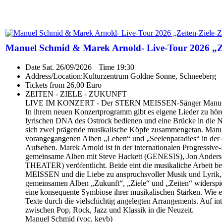
Manuel Schmid & Marek Arnold- Live-Tour 2026 „Ze
Date
Sat. 26/09/2026
Time
19:30
Address/Location:
Kulturzentrum Goldne Sonne, Schneeberg
Tickets from 26,00 Euro
ZEITEN - ZIELE - ZUKUNFT
LIVE IM KONZERT - Der STERN MEISSEN-Sänger Manuel 
In ihrem neuen Konzertprogramm gibt es eigene Lieder zu hör
lyrischen DNA des Ostrock bedienen und eine Brücke in die 
sich zwei prägende musikalische Köpfe zusammengetan. Manuel
vorangegangenen Alben „Leben“ und „Seelenparadies“ in der 
Aufsehen. Marek Arnold ist in der internationalen Progressive
gemeinsame Alben mit Steve Hackett (GENESIS), Jon Ander
THEATER) veröfentlicht. Beide eint die musikaliche Arbei
MEISSEN und die Liebe zu anspruchsvoller Musik und Lyrik, 
gemeinsamen Alben „Zukunft“, „Ziele“ und „Zeiten“ widerspie
eine konsequente Symbiose ihrer musikalischen Stärken. Wie ei
Texte durch die vielschichtig angelegten Arrangements. Auf int
zwischen Pop, Rock, Jazz und Klassik in die Neuzeit.
Manuel Schmid (voc, keyb)