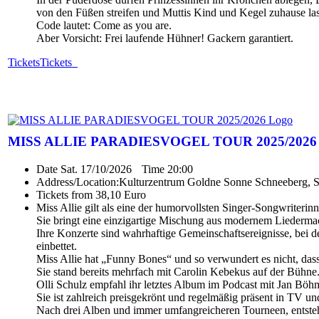
von den Füßen streifen und Muttis Kind und Kegel zuhause la
Code lautet: Come as you are.
Aber Vorsicht: Frei laufende Hühner! Gackern garantiert.
Tickets
Tickets
MISS ALLIE PARADIESVOGEL TOUR 2025/2026
Date
Sat. 17/10/2026
Time
20:00
Address/Location:
Kulturzentrum Goldne Sonne Schneeberg, 
Tickets from 38,10 Euro
Miss Allie gilt als eine der humorvollsten Singer-Songwriteri
Sie bringt eine einzigartige Mischung aus modernem Liederma
Ihre Konzerte sind wahrhaftige Gemeinschaftsereignisse, bei d
einbettet.
Miss Allie hat „Funny Bones“ und so verwundert es nicht, das
Sie stand bereits mehrfach mit Carolin Kebekus auf der Bühne
Olli Schulz empfahl ihr letztes Album im Podcast mit Jan Böh
Sie ist zahlreich preisgekrönt und regelmäßig präsent in TV 
Nach drei Alben und immer umfangreicheren Tourneen, entsteht