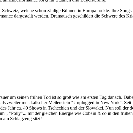
hweiz, welche schon zählige Bühnen in Europa rockte. Ihre Songs 
mance dargestellt werden. Dramatisch geschildert die Schwere des Kri
uer um seinen frühen Tod ist so groß wie am ersten Tag danach. Dabei 
als zweiter musikalischer Meilenstein "Unplugged in New York". Sei
edes Jahr ca. 40 Shows in Tschechien und der Slowakei. Nun soll der 
ium", "Polly"... mit der gleichen Energie wie Cobain & co in den frühe
en am Schlagzeug sitzt!