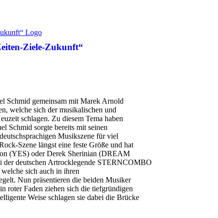
iten-Ziele-Zukunft“
Schmid gemeinsam mit Marek Arnold
en, welche sich der musikalischen und
Neuzeit schlagen. Zu diesem Tema haben
 Schmid sorgte bereits mit seinen
deutschsprachigen Musikszene für viel
-Rock-Szene längst eine feste Größe und hat
son (YES) oder Derek Sherinian (DREAM
t bei der deutschen Artrocklegende STERNCOMBO
welche sich auch in ihren
gelt. Nun präsentieren die beiden Musiker
n roter Faden ziehen sich die tiefgründigen
elligente Weise schlagen sie dabei die Brücke