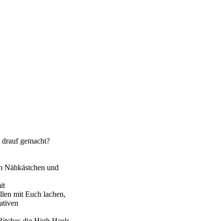
n drauf gemacht?
em Nähkästchen und
it
llen mit Euch lachen,
ativen
Bitches die High Heels