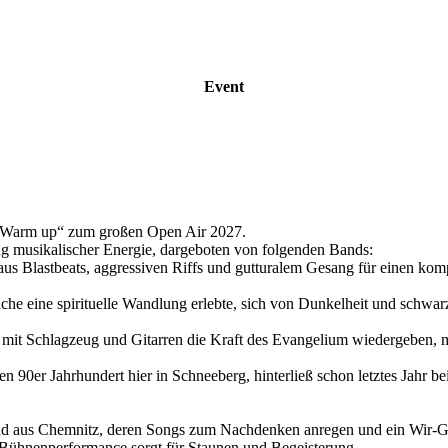
Event
e „Warm up“ zum großen Open Air 2027.
dung musikalischer Energie, dargeboten von folgenden Bands:
s Blastbeats, aggressiven Riffs und gutturalem Gesang für einen komp
e spirituelle Wandlung erlebte, sich von Dunkelheit und schwarzer Ma
t Schlagzeug und Gitarren die Kraft des Evangelium wiedergeben, 
r Jahrhundert hier in Schneeberg, hinterließ schon letztes Jahr bei 
s Chemnitz, deren Songs zum Nachdenken anregen und ein Wir-Gefüh
hre Bühnenperformance sorgt für Staunen und Begeisterung.