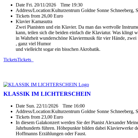
Date
Fri. 20/11/2026
Time
19:30
Address/Location:
Kulturzentrum Goldne Sonne Schneeberg, 
Tickets from 26,00 Euro
Klavier Kamasutra
Zwei Pianisten und ein Klavier. Da man das wertvolle Instrume
kann, teilen sich die beiden einfach die Klaviatur. Was klingt wi
in Wahrheit wunderschöne Klaviermusik für vier Hände, zwei 
, ganz viel Humor
und vielleicht sogar ein bisschen Akrobatik.
Tickets
Tickets
KLASSIK IM LICHTERSCHEIN
Date
Sun. 22/11/2026
Time
16:00
Address/Location:
Kulturzentrum Goldne Sonne Schneeberg, 
Tickets from 23,00 Euro
In diesem Galakonzert werden Sie der Pianist Alexander Meinel
Jahrhunderts führen. Höhepunkte bilden dabei Klavierwerke d
Hoffmanns Erzählungen oder Faust.