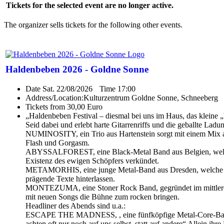
Tickets for the selected event are no longer active.
The organizer sells tickets for the following other events.
Haldenbeben 2026 - Goldne Sonne
Date
Sat. 22/08/2026
Time
17:00
Address/Location:
Kulturzentrum Goldne Sonne, Schneeberg
Tickets from 30,00 Euro
„Haldenbeben Festival – diesmal bei uns im Haus, das klein
Seid dabei und erlebt harte Gitarrenriffs und die geballte La
NUMINOSITY, ein Trio aus Hartenstein sorgt mit einem Mix au
Flash und Gorgasm.
ABYSSALFOREST, eine Black-Metal Band aus Belgien, welche ein
Existenz des ewigen Schöpfers verkündet.
METAMORHIS, eine junge Metal-Band aus Dresden, welche mi
prägende Texte hinterlassen.
MONTEZUMA, eine Stoner Rock Band, gegründet im mittleren 90e
mit neuen Songs die Bühne zum rocken bringen.
Headliner des Abends sind u.a.:
ESCAPE THE MADNESS, , eine fünfköpfige Metal-Core-Bad au
achten oft nur noch auf uns selbst, statt auf andere“ Allein i