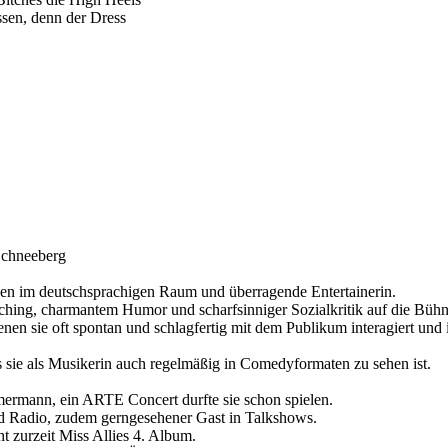
ssen, denn der Dress
Schneeberg
nnen im deutschsprachigen Raum und überragende Entertainerin.
ching, charmantem Humor und scharfsinniger Sozialkritik auf die Bühn
enen sie oft spontan und schlagfertig mit dem Publikum interagiert un
s sie als Musikerin auch regelmäßig in Comedyformaten zu sehen ist.
.
mermann, ein ARTE Concert durfte sie schon spielen.
und Radio, zudem gerngesehener Gast in Talkshows.
 zurzeit Miss Allies 4. Album.